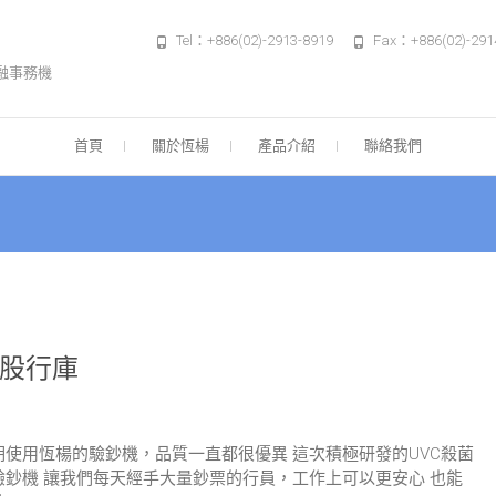
Tel：+886(02)-2913-8919
Fax：+886(02)-291
融事務機
首頁
關於恆楊
產品介紹
聯絡我們
股行庫
期使用恆楊的驗鈔機，品質一直都很優異 這次積極研發的UVC殺菌
驗鈔機 讓我們每天經手大量鈔票的行員，工作上可以更安心 也能