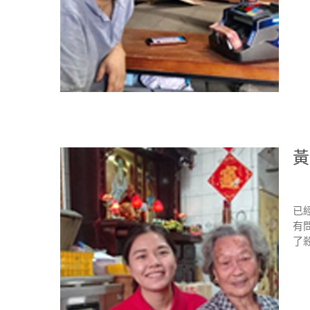
黃
已
有
了