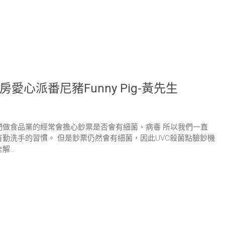
房愛心派番尼豬Funny Pig-黃先生
們做食品業的經常會擔心鈔票是否會有細菌、病毒 所以我們一直
有勤洗手的習慣。 但是鈔票仍然會有細菌，因此UVC殺菌點驗鈔機
全解…