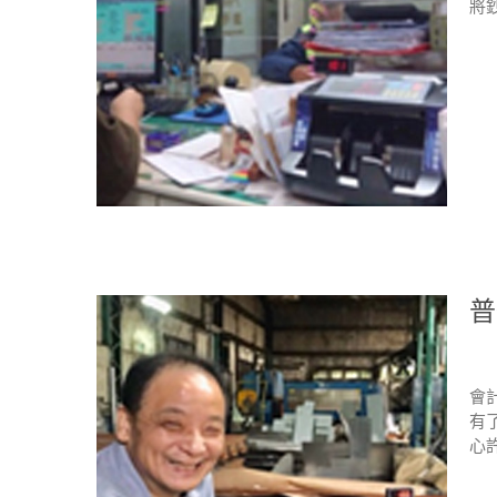
將
普
會
有
心許