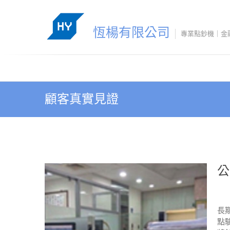
Skip
to
content
恆楊有限公司
專業點鈔機｜金
顧客真實見證
公
長
點