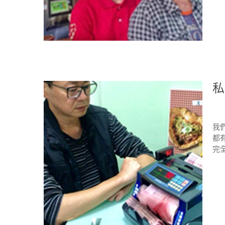
私
我
都
完