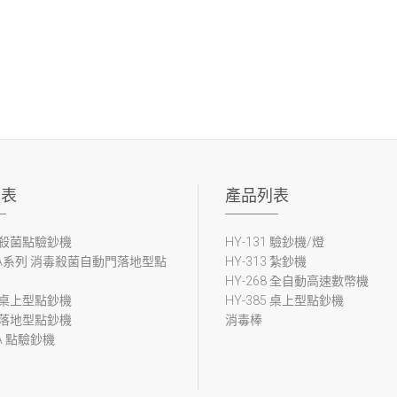
列表
產品列表
9 殺菌點驗鈔機
HY-131 驗鈔機/燈
80A系列 消毒殺菌自動門落地型點
HY-313 紮鈔機
HY-268 全自動高速數幣機
0 桌上型點鈔機
HY-385 桌上型點鈔機
0 落地型點鈔機
消毒棒
3A 點驗鈔機