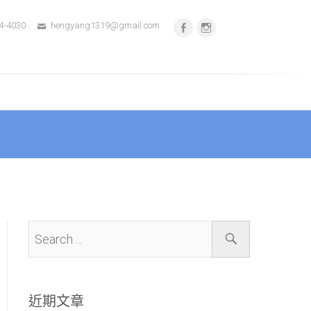
4-4030
hengyang1319@gmail.com
Facebook
instagram
近期文章