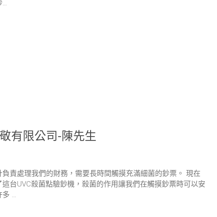
鈔…
敬有限公司-陳先生
計負責處理我們的財務，需要長時間觸摸充滿細菌的鈔票。 現在
了這台UVC殺菌點驗鈔機，殺菌的作用讓我們在觸摸鈔票時可以安
多 …