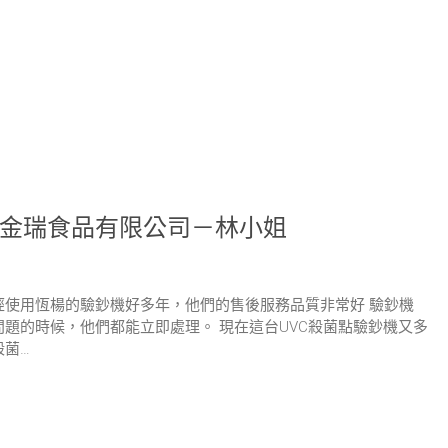
金瑞食品有限公司－林小姐
經使用恆楊的驗鈔機好多年，他們的售後服務品質非常好 驗鈔機
問題的時候，他們都能立即處理。 現在這台UVC殺菌點驗鈔機又多
殺菌…